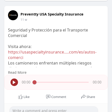
Preventty USA Specialty Insurance
11 w
Seguridad y Protección para el Transporte
Comercial
Visita ahora:
https://usaspecialtyinsurance.....com/es/autos-
comerci
Los camioneros enfrentan múltiples riesgos
diariamente mientras transportan mercancías por
Read More
todo Estados Unidos. Los seguros comerciales
para camiones ayudan a reducir pérdidas
00:00
00:00
económicas y proteger la estabilidad financiera de
las empresas. Descubre cómo funciona este tipo
de cobertura y por qué es una inversión
Like
Comment
Share
importante para el futuro del negocio. Preventty
USA Specialty Insurance ofrece soluciones