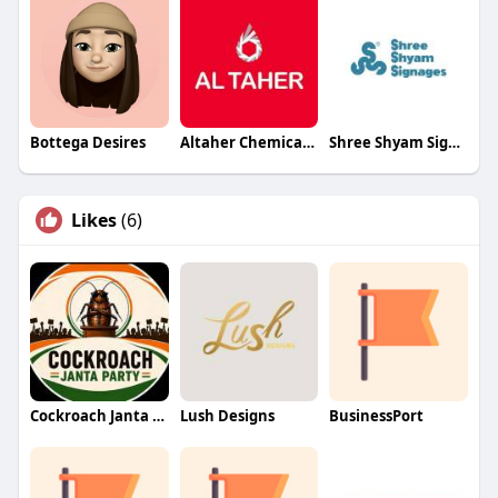
Bottega Desires
Altaher Chemicals Chemicals
Shree Shyam Signages
Likes
(6)
Cockroach Janta Party (CJP)
Lush Designs
BusinessPort