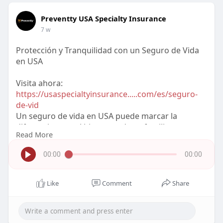
Preventty USA Specialty Insurance
7 w
Protección y Tranquilidad con un Seguro de Vida
en USA
Visita ahora:
https://usaspecialtyinsurance.....com/es/seguro-
de-vid
Un seguro de vida en USA puede marcar la
diferencia para el bienestar de su familia.
Read More
Descubra cómo funciona esta cobertura y por qué
Preventty USA Specialty Insurance es un aliado
00:00
00:00
confiable para proteger su futuro financiero.
Like
Comment
Share