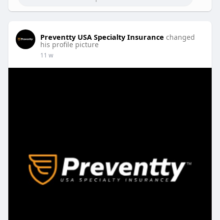
confiables y atención personalizada.
Preventty USA Specialty Insurance
changed
his profile picture
11 w