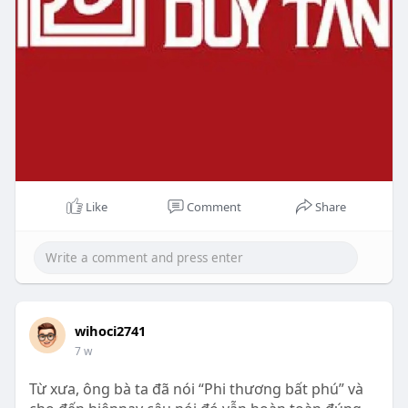
Like
Comment
Share
wihoci2741
7 w
Từ xưa, ông bà ta đã nói “Phi thương bất phú” và