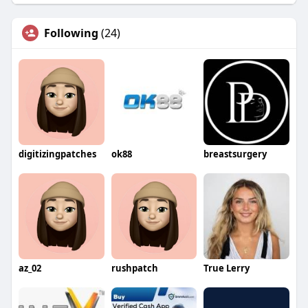
Following
(24)
digitizingpatches
ok88
breastsurgery
az_02
rushpatch
True Lerry