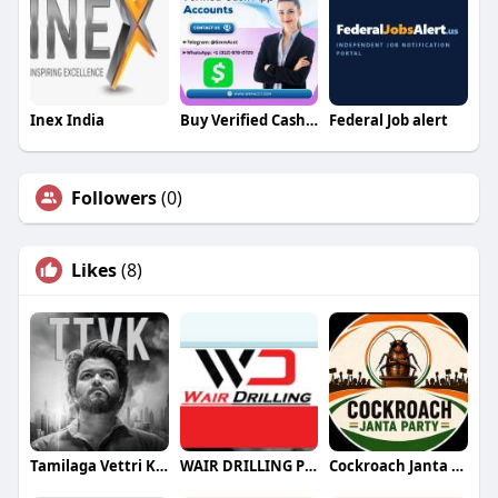
Inex India
Buy Verified Cash App Accounts
Federal Job alert
Followers
(0)
Likes
(8)
Tamilaga Vettri Kazhagam (TVK)
WAIR DRILLING PTY LTD
Cockroach Janta Party (CJP)