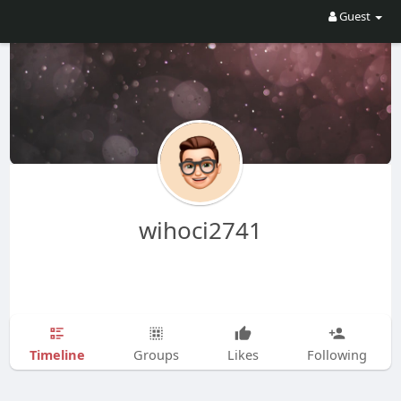
Guest
wihoci2741
Timeline
Groups
Likes
Following