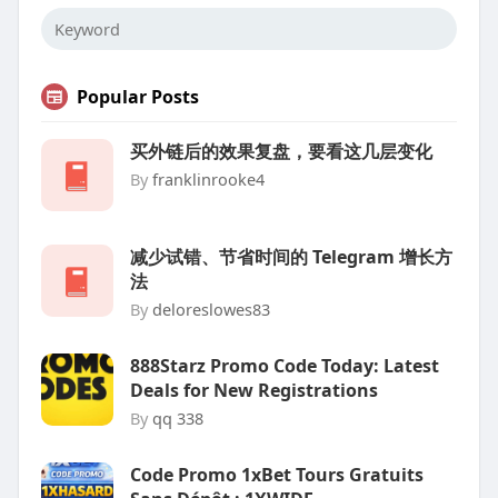
Popular Posts
买外链后的效果复盘，要看这几层变化
By
franklinrooke4
减少试错、节省时间的 Telegram 增长方
法
By
deloreslowes83
888Starz Promo Code Today: Latest
Deals for New Registrations
By
qq 338
Code Promo 1xBet Tours Gratuits