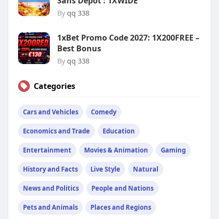
Sans Dépôt : 1XWIDE
By
qq 338
1xBet Promo Code 2027: 1X200FREE –
Best Bonus
By
qq 338
Categories
Cars and Vehicles
Comedy
Economics and Trade
Education
Entertainment
Movies & Animation
Gaming
History and Facts
Live Style
Natural
News and Politics
People and Nations
Pets and Animals
Places and Regions