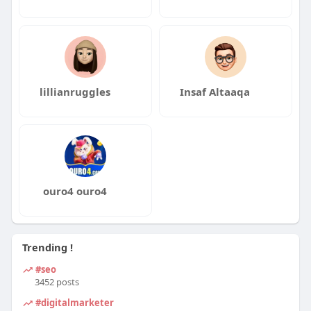
lillianruggles
Insaf Altaaqa
ouro4 ouro4
Trending !
#seo
3452 posts
#digitalmarketer